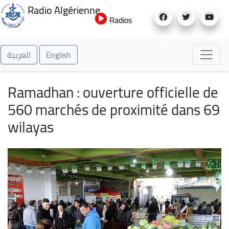
Aller
Radio Algérienne
au
Radios
contenu
principal
العربية
English
Ramadhan : ouverture officielle de
560 marchés de proximité dans 69
wilayas