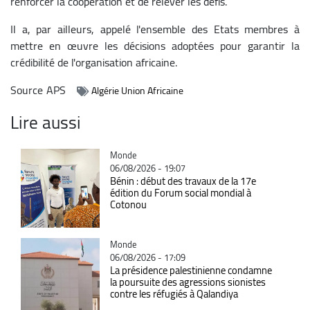
renforcer la coopération et de relever les défis.
Il a, par ailleurs, appelé l'ensemble des Etats membres à
mettre en œuvre les décisions adoptées pour garantir la
crédibilité de l'organisation africaine.
Source
APS
Algérie Union Africaine
Lire aussi
Catégorie
Monde
06/08/2026 - 19:07
Bénin : début des travaux de la 17e
édition du Forum social mondial à
Cotonou
Catégorie
Monde
06/08/2026 - 17:09
La présidence palestinienne condamne
la poursuite des agressions sionistes
contre les réfugiés à Qalandiya