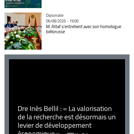
Catégorie
Diplomatie
06/08/2026 - 19:00
M. Attaf s'entretient avec son homologue
biélorusse
Dre Inès Bellil : « La valorisation
de la recherche est désormais un
levier de développement
économique »