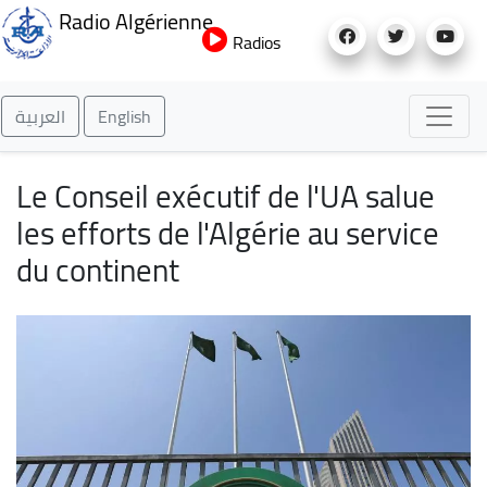
Aller
Radio Algérienne
au
Radios
contenu
principal
العربية
English
Le Conseil exécutif de l'UA salue
les efforts de l'Algérie au service
du continent