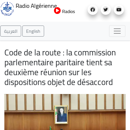
Aller
Radio Algérienne
au
Radios
contenu
principal
العربية
English
Code de la route : la commission
parlementaire paritaire tient sa
deuxième réunion sur les
dispositions objet de désaccord