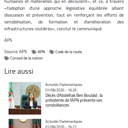
humaines et matérielles qui en découlent», et ce, à travers
«l'adoption d'une approche législative équilibrée alliant
dissuasion et prévention, tout en renforçant les efforts de
sensibilisation, de formation et d'amélioration des
infrastructures routières», conclut le communiqué.
APS
Source
APS
APN
Code de la route
Conseil de la nation
Lire aussi
Catégorie
Activités Parlementaires
01/08/2026 - 16:26
Décès d'Abdelhak Ben Boulaïd : la
présidente de l'APN présente ses
condoléances
Catégorie
Activités Parlementaires
01/08/2026 - 16:22