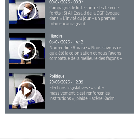
09/07/2026 - 09:37
Campagne de lutte contre les feux de
forêts : Si Ali Essaid de la DGF évoque
dans « L'Invité du jour » un premier
bilan encourageant
Catégorie
Histoire
05/07/2026 - 14:12
Noureddine Amara : « Nous savons ce
qu’a été la colonisation et nous l’avons
combattue de la meilleure des façons »
Catégorie
Politique
29/06/2026 - 12:39
Elections législatives : « voter
massivement, c'est renforcer les
institutions », plaide Hacène Kacimi