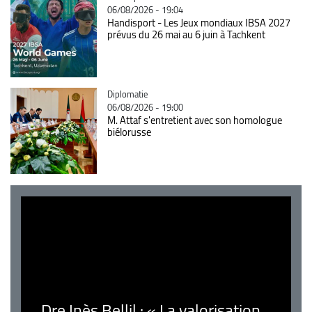
06/08/2026 - 19:04
Handisport - Les Jeux mondiaux IBSA 2027
prévus du 26 mai au 6 juin à Tachkent
Catégorie
Diplomatie
06/08/2026 - 19:00
M. Attaf s'entretient avec son homologue
biélorusse
Dre Inès Bellil : « La valorisation