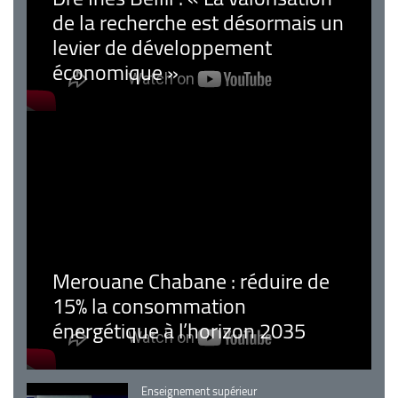
de la recherche est désormais un
levier de développement
économique »
Merouane Chabane : réduire de
15% la consommation
énergétique à l’horizon 2035
Catégorie
Enseignement supérieur