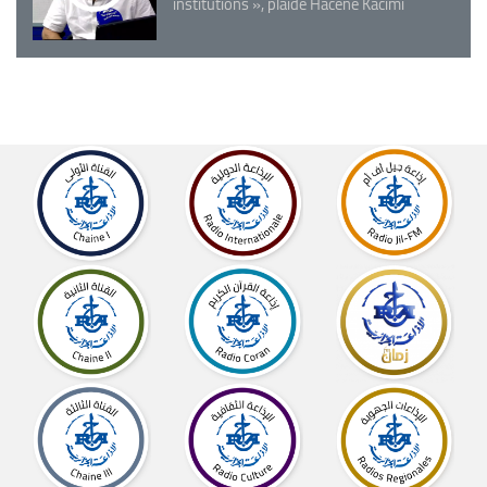
institutions », plaide Hacène Kacimi