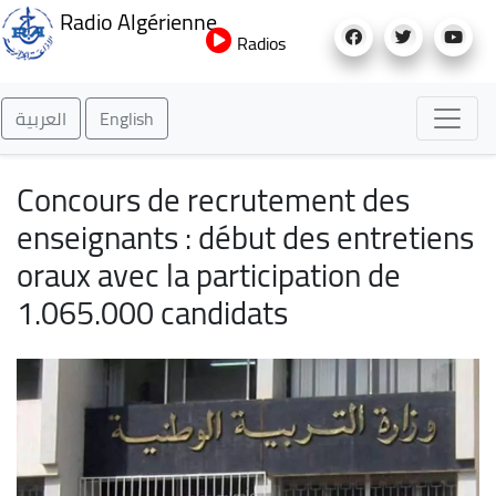
Aller
Radio Algérienne
au
Radios
contenu
principal
العربية
English
Concours de recrutement des
enseignants : début des entretiens
oraux avec la participation de
1.065.000 candidats