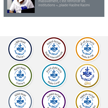
massivement, c'est renforcer les
institutions », plaide Hacène Kacimi