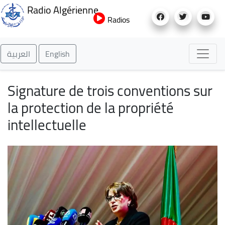
Aller
Radio Algérienne
au
Radios
contenu
principal
العربية
English
Signature de trois conventions sur
la protection de la propriété
intellectuelle