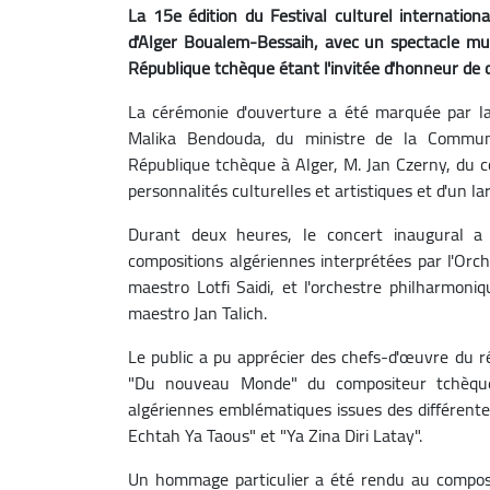
La 15e édition du Festival culturel internation
d'Alger Boualem-Bessaih, avec un spectacle musi
République tchèque étant l'invitée d'honneur de c
La cérémonie d'ouverture a été marquée par la
Malika Bendouda, du ministre de la Commun
République tchèque à Alger, M. Jan Czerny, du c
personnalités culturelles et artistiques et d'un la
Durant deux heures, le concert inaugural a 
compositions algériennes interprétées par l'Orch
maestro Lotfi Saidi, et l'orchestre philharmon
maestro Jan Talich.
Le public a pu apprécier des chefs-d'œuvre du 
"Du nouveau Monde" du compositeur tchèque
algériennes emblématiques issues des différente
Echtah Ya Taous" et "Ya Zina Diri Latay".
Un hommage particulier a été rendu au composi