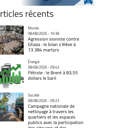
rticles récents
Catégorie
Monde
08/08/2026 - 10:38
Agression sioniste contre
Ghaza : le bilan s'élève à
73.384 martyrs
Catégorie
Énergie
08/08/2026 - 09:43
Pétrole : le Brent à 83,55
dollars le baril
Catégorie
Société
08/08/2026 - 09:23
Campagne nationale de
nettoyage à travers les
quartiers et les espaces
publics avec la participation
des citoyens et des