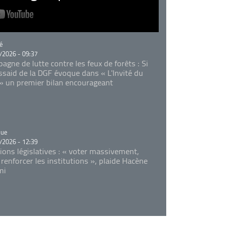
rie
é
/2026 - 09:37
agne de lutte contre les feux de forêts : Si
Essaid de la DGF évoque dans « L'Invité du
 » un premier bilan encourageant
rie
que
/2026 - 12:39
tions législatives : « voter massivement,
 renforcer les institutions », plaide Hacène
mi