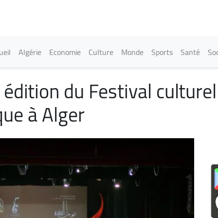
Aller
au
contenu
principal
in navigation
ueil
Algérie
Economie
Culture
Monde
Sports
Santé
Soc
édition du Festival culturel
ue à Alger