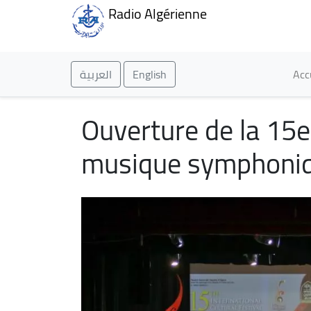
Radio Algérienne
Ma
العربية
English
Acc
Ouverture de la 15e 
musique symphoniq