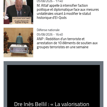
05/08/2026 - 17:40
M. Attaf appelle à intensifier l'action
politique et diplomatique face aux mesures
unilatérales visant à modifier le statut
historique d'El-Qods
Catégorie
Défense nationale
05/08/2026 - 16:40
ANP : Reddition d'un terroriste et
arrestation de 10 éléments de soutien aux
groupes terroristes en une semaine
Dre Inès Bellil : « La valorisation