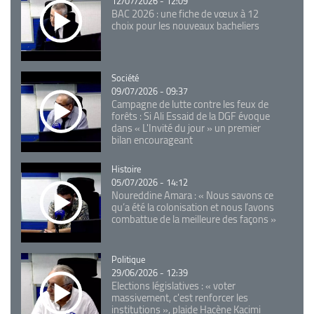
12/07/2026 - 12:09
BAC 2026 : une fiche de vœux à 12
choix pour les nouveaux bacheliers
Catégorie
Société
09/07/2026 - 09:37
Campagne de lutte contre les feux de
forêts : Si Ali Essaid de la DGF évoque
dans « L'Invité du jour » un premier
bilan encourageant
Catégorie
Histoire
05/07/2026 - 14:12
Noureddine Amara : « Nous savons ce
qu’a été la colonisation et nous l’avons
combattue de la meilleure des façons »
Catégorie
Politique
29/06/2026 - 12:39
Elections législatives : « voter
massivement, c'est renforcer les
institutions », plaide Hacène Kacimi