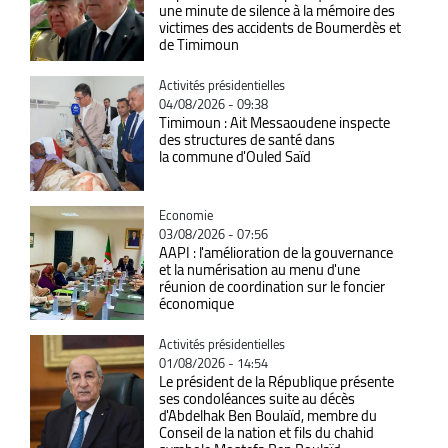
une minute de silence à la mémoire des
victimes des accidents de Boumerdès et
de Timimoun
Catégorie
Activités présidentielles
04/08/2026 - 09:38
Timimoun : Ait Messaoudene inspecte
des structures de santé dans
la commune d'Ouled Saïd
Catégorie
Economie
03/08/2026 - 07:56
AAPI : l'amélioration de la gouvernance
et la numérisation au menu d'une
réunion de coordination sur le foncier
économique
Catégorie
Activités présidentielles
01/08/2026 - 14:54
Le président de la République présente
ses condoléances suite au décès
d'Abdelhak Ben Boulaïd, membre du
Conseil de la nation et fils du chahid