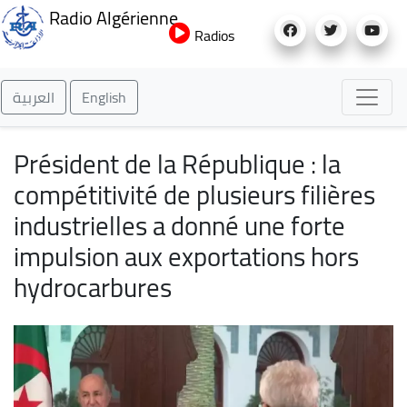
Aller
Radio Algérienne
au
Radios
contenu
principal
العربية
English
Président de la République : la
compétitivité de plusieurs filières
industrielles a donné une forte
impulsion aux exportations hors
hydrocarbures