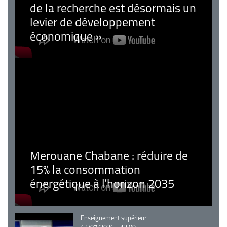
de la recherche est désormais un
levier de développement
économique »
Merouane Chabane : réduire de
15% la consommation
énergétique à l’horizon 2035
Catégorie
Enseignement supérieur