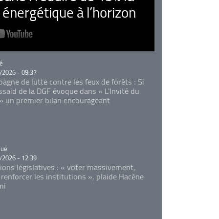
nergétique à l’horizon
rie
é
/2026 - 09:37
agne de lutte contre les feux de forêts : Si
Essaid de la DGF évoque dans « L'Invité du
 » un premier bilan encourageant
rie
que
/2026 - 12:39
tions législatives : « voter massivement,
 renforcer les institutions », plaide Hacène
mi