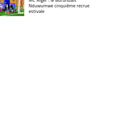
MC Alger : le Burundais
Nduwumwe cinquième recrue
estivale