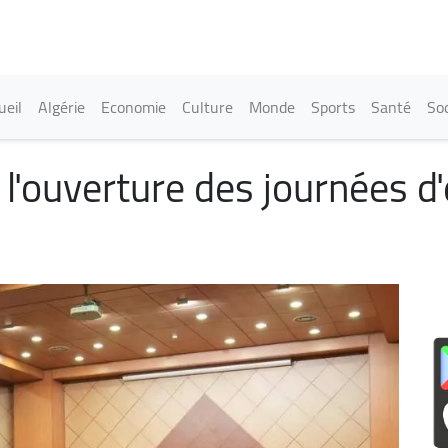
Aller
au
contenu
principal
in navigation
ueil
Algérie
Economie
Culture
Monde
Sports
Santé
Soc
'ouverture des journées d'