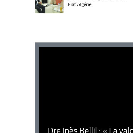
Fiat Algérie
Dre Inès Bellil : « La val