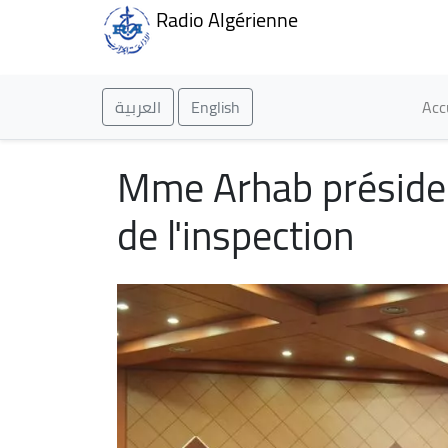
Radio Algérienne
Ma
العربية
English
Acc
Mme Arhab préside l
de l'inspection