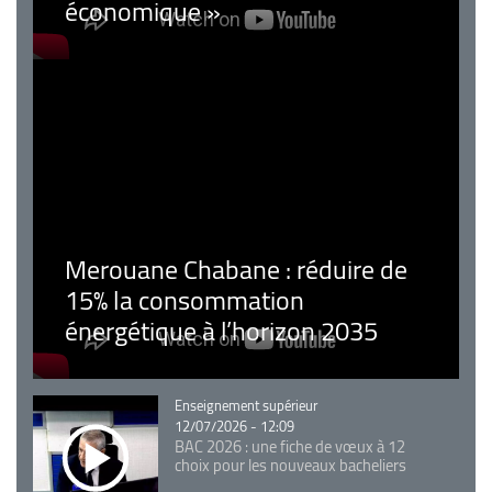
économique »
Merouane Chabane : réduire de
15% la consommation
énergétique à l’horizon 2035
Catégorie
Enseignement supérieur
12/07/2026 - 12:09
BAC 2026 : une fiche de vœux à 12
choix pour les nouveaux bacheliers