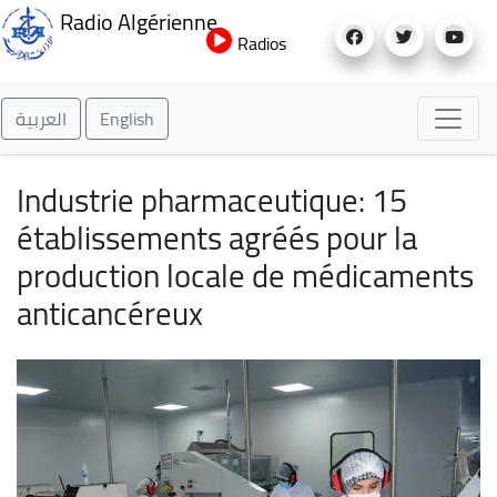
Aller
Radio Algérienne
au
Radios
contenu
principal
العربية
English
Industrie pharmaceutique: 15
établissements agréés pour la
production locale de médicaments
anticancéreux