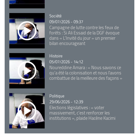
Catégorie
Société
09/07/2026 - 09:37
Campagne de lutte contre les feux de
forêts : Si Ali Essaid de la DGF évoque
dans « L'Invité du jour » un premier
bilan encourageant
Catégorie
Histoire
05/07/2026 - 14:12
Noureddine Amara : « Nous savons ce
qu’a été la colonisation et nous l’avons
combattue de la meilleure des façons »
Catégorie
Politique
29/06/2026 - 12:39
Elections législatives : « voter
massivement, c'est renforcer les
institutions », plaide Hacène Kacimi