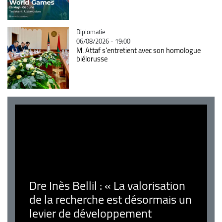
Catégorie
Diplomatie
06/08/2026 - 19:00
M. Attaf s'entretient avec son homologue
biélorusse
Dre Inès Bellil : « La valorisation
de la recherche est désormais un
levier de développement