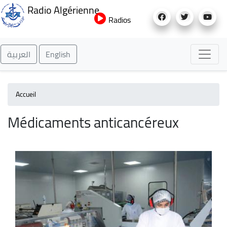
Aller
Radio Algérienne
au
Radios
contenu
principal
العربية
English
Accueil
Médicaments anticancéreux