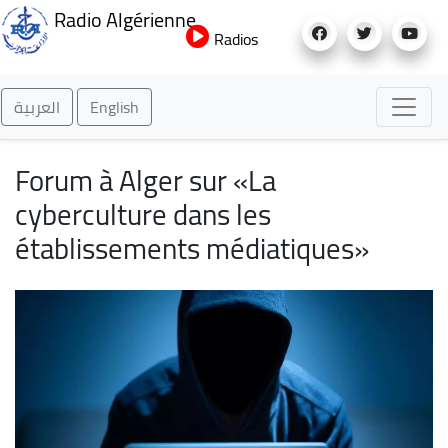
Aller
Radio Algérienne
au
Radios
contenu
principal
العربية
English
Forum à Alger sur «La
cyberculture dans les
établissements médiatiques»