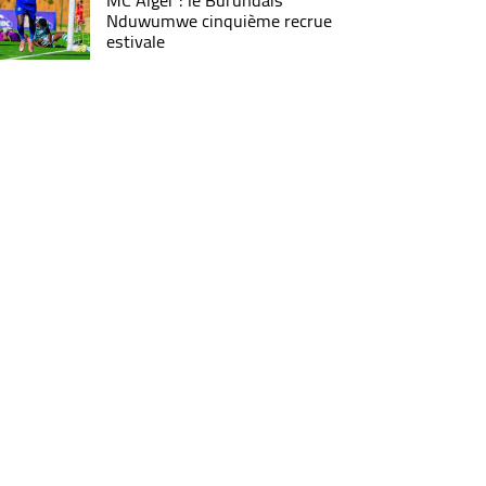
MC Alger : le Burundais
Nduwumwe cinquième recrue
estivale