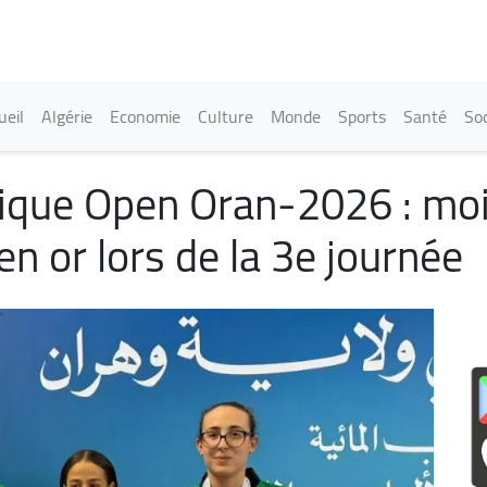
Aller
au
contenu
principal
in navigation
ueil
Algérie
Economie
Culture
Monde
Sports
Santé
Soc
ique Open Oran-2026 : moi
en or lors de la 3e journée