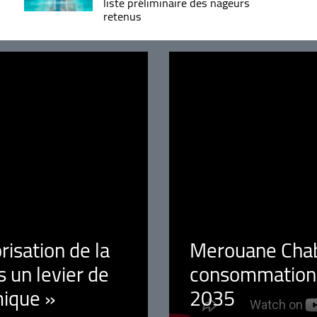
liste préliminaire des nageurs
retenus
orisation de la
Merouane Chaba
 un levier de
consommation é
ique »
2035