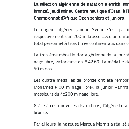
La sélection algérienne de natation a enrichi so
bronze), jeudi soir au Centre nautique d’Oran, à l’
Championnat d’Afrique Open seniors et juniors.
Le nageur algérien Jaouad Syoud s’est partic
respectivement sur 200 m brasse avec un chron
total personnel à trois titres continentaux dans c
La troisième médaille d’or algérienne de la jour
nage libre, victorieuse en 8:42.69. La médaille 
50 m dos.
Les quatre médailles de bronze ont été remp
Mohamed (400 m nage libre), la junior Rahma
messieurs du 4x200 m nage libre.
Grâce à ces nouvelles distinctions, l’Algérie tot
bronze.
Par ailleurs, la nageuse Maroua Merniz a réalisé