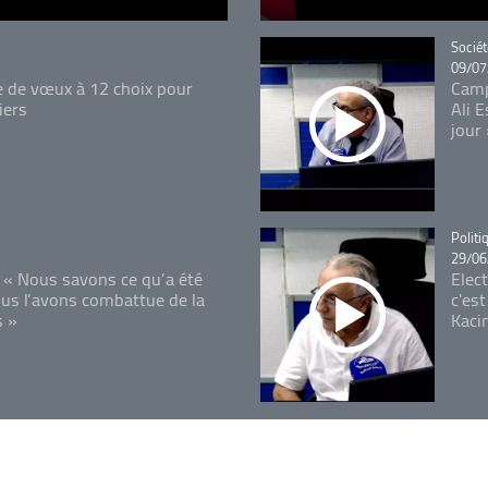
Catégo
Sociét
09/07
e de vœux à 12 choix pour
Camp
iers
Ali 
jour
Catégo
Politi
29/06
 « Nous savons ce qu’a été
Elec
ous l’avons combattue de la
c'est
s »
Kaci