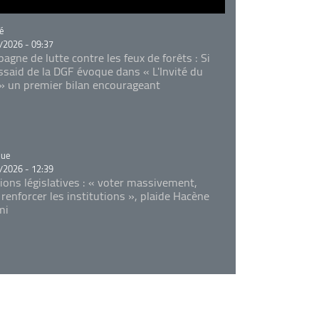
rie
é
/2026 - 09:37
agne de lutte contre les feux de forêts : Si
Essaid de la DGF évoque dans « L'Invité du
 » un premier bilan encourageant
rie
que
/2026 - 12:39
tions législatives : « voter massivement,
 renforcer les institutions », plaide Hacène
mi