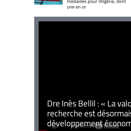
médailles pour l'Algérie, dont
une en or
Dre Inès Bellil : « La val
recherche est désormais
développement économ