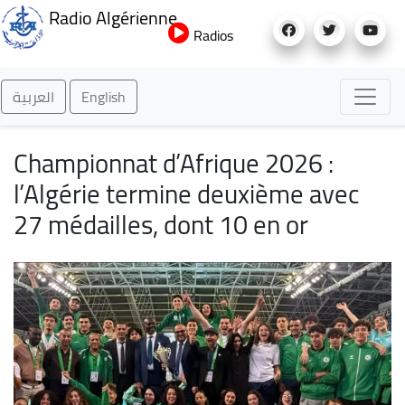
Aller
Radio Algérienne
au
Radios
contenu
principal
العربية
English
Championnat d’Afrique 2026 :
l’Algérie termine deuxième avec
27 médailles, dont 10 en or