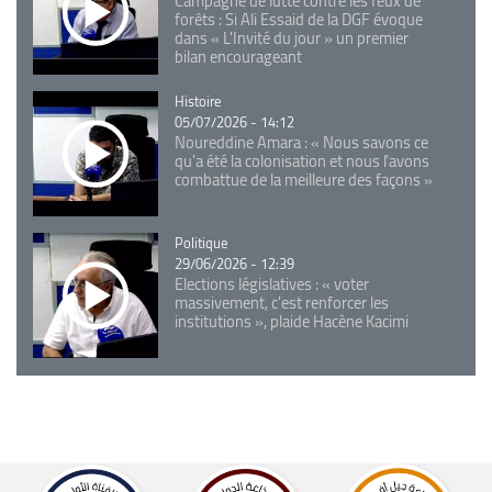
Campagne de lutte contre les feux de
forêts : Si Ali Essaid de la DGF évoque
dans « L'Invité du jour » un premier
bilan encourageant
Catégorie
Histoire
05/07/2026 - 14:12
Noureddine Amara : « Nous savons ce
qu’a été la colonisation et nous l’avons
combattue de la meilleure des façons »
Catégorie
Politique
29/06/2026 - 12:39
Elections législatives : « voter
massivement, c'est renforcer les
institutions », plaide Hacène Kacimi