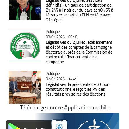
Législatives du 2 juillet (résultats
définitifs) : un taux de participation de
21,24% à l'intérieur du pays et 10,75% à
l'étranger, le parti du FLN en tête avec
91 sièges
Catégorie
Politique
08/07/2026 - 06:58
Législatives du 2 juillet : établissement
et dépôt des comptes de la campagne
électorale auprès de la Commission de
contrôle du financement de la
campagne
Catégorie
Politique
07/07/2026 - 14:45
Législatives: la présidente de la Cour
constitutionnelle reçoit les PV des
résultats provisoires des élections
Téléchargez notre Application mobile