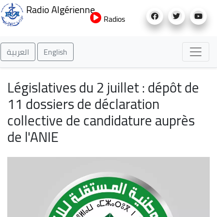
Aller
Radio Algérienne
au
Radios
contenu
principal
العربية
English
Législatives du 2 juillet : dépôt de
11 dossiers de déclaration
collective de candidature auprès
de l'ANIE