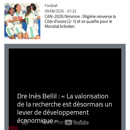
Catégorie
Football
09/08/2026 - 07:32
CAN-2026 féminine : l'Algérie renverse la
Côte d'Ivoire (2-1) et se qualifie pour le
Mondial brésilien
Dre Inès Bellil : « La valorisation
de la recherche est désormais un
levier de développement
économique »