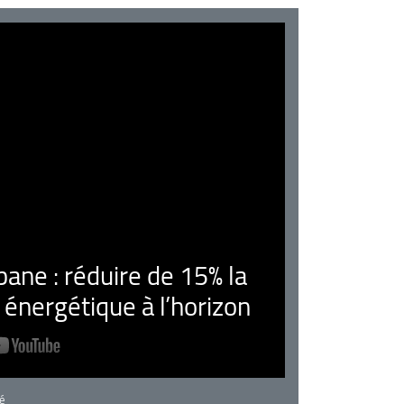
ne : réduire de 15% la
nergétique à l’horizon
rie
é