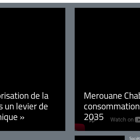
orisation de la
Merouane Chaba
 un levier de
consommation é
ique »
2035
Catégo
Sociét