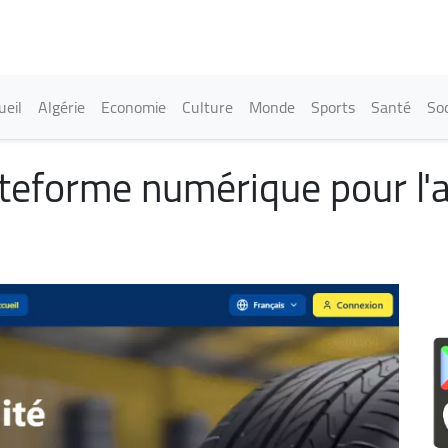
Aller
au
contenu
principal
in navigation
ueil
Algérie
Economie
Culture
Monde
Sports
Santé
Soc
ateforme numérique pour l'a