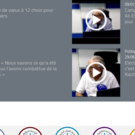
09/07
e de vœux à 12 choix pour
Camp
iers
Ali 
jour
Catégo
Politi
29/06
 « Nous savons ce qu’a été
Elec
ous l’avons combattue de la
c'est
s »
Kaci