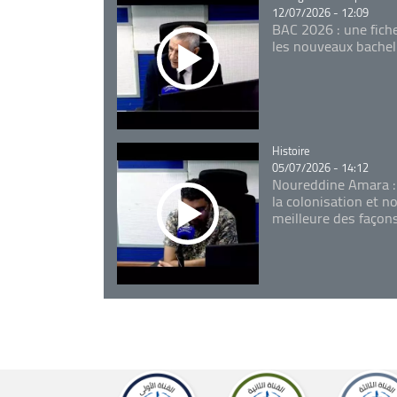
12/07/2026 - 12:09
BAC 2026 : une fich
les nouveaux bachel
Catégorie
Histoire
05/07/2026 - 14:12
Noureddine Amara :
la colonisation et n
meilleure des façon