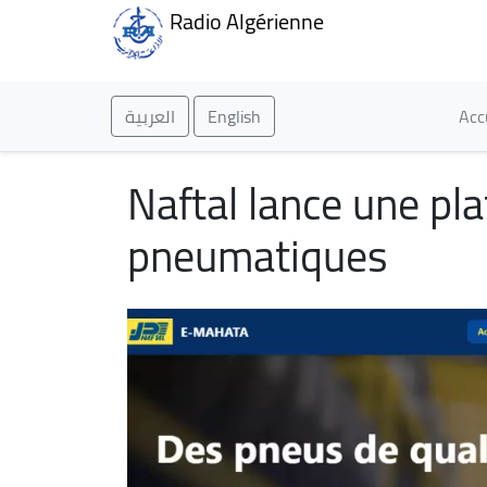
Radio Algérienne
Ma
العربية
English
Acc
Naftal lance une pl
pneumatiques