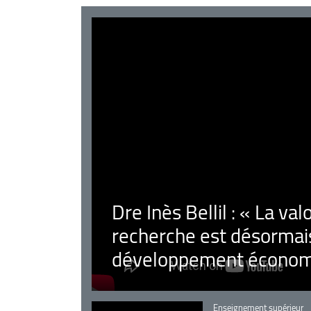
Dre Inès Bellil : « La val
recherche est désormais
développement économ
Catégorie
Enseignement supérieur