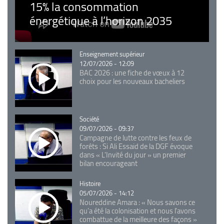
15% la consommation
énergétique à l’horizon 2035
Catégorie
Enseignement supérieur
12/07/2026 - 12:09
BAC 2026 : une fiche de vœux à 12
choix pour les nouveaux bacheliers
Catégorie
Société
09/07/2026 - 09:37
Campagne de lutte contre les feux de
forêts : Si Ali Essaid de la DGF évoque
dans « L'Invité du jour » un premier
bilan encourageant
Catégorie
Histoire
05/07/2026 - 14:12
Noureddine Amara : « Nous savons ce
qu’a été la colonisation et nous l’avons
combattue de la meilleure des façons »