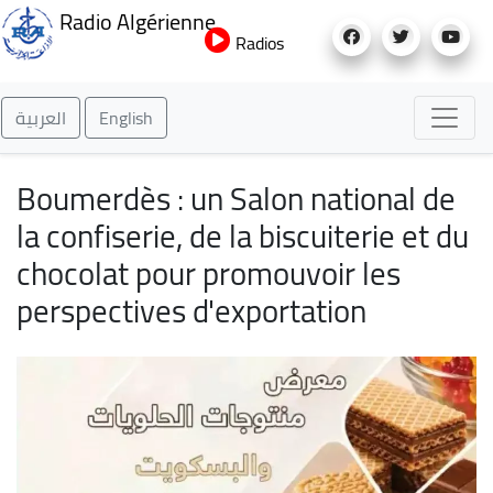
Aller
Radio Algérienne
au
Radios
contenu
principal
العربية
English
Boumerdès : un Salon national de
la confiserie, de la biscuiterie et du
chocolat pour promouvoir les
perspectives d'exportation