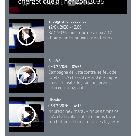
énergétique à l’horizon 2035
Catégorie
Enseignement supérieur
12/07/2026 - 12:09
BAC 2026 : une fiche de vœux à 12
choix pour les nouveaux bacheliers
Catégorie
Société
09/07/2026 - 09:37
Campagne de lutte contre les feux de
forêts : Si Ali Essaid de la DGF évoque
dans « L'Invité du jour » un premier
bilan encourageant
Catégorie
Histoire
05/07/2026 - 14:12
Noureddine Amara : « Nous savons ce
qu’a été la colonisation et nous l’avons
combattue de la meilleure des façons »