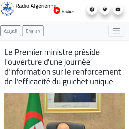
Aller
Radio Algérienne
au
Radios
contenu
principal
العربية
English
Le Premier ministre préside
l'ouverture d'une journée
d'information sur le renforcement
de l'efficacité du guichet unique