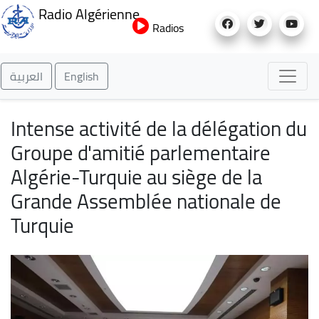
Aller
Radio Algérienne
au
Radios
contenu
principal
العربية
English
Intense activité de la délégation du
Groupe d'amitié parlementaire
Algérie-Turquie au siège de la
Grande Assemblée nationale de
Turquie