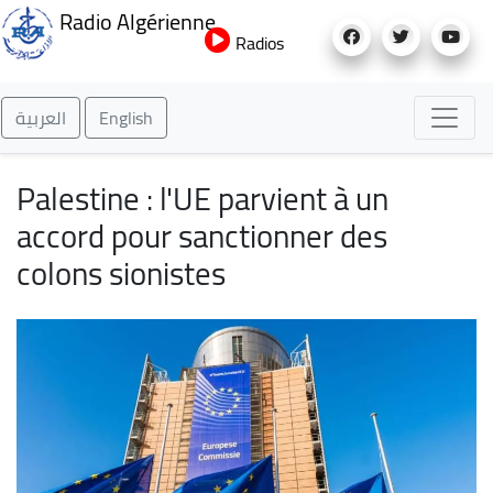
Aller
Radio Algérienne
au
Radios
contenu
principal
العربية
English
Palestine : l'UE parvient à un
accord pour sanctionner des
colons sionistes