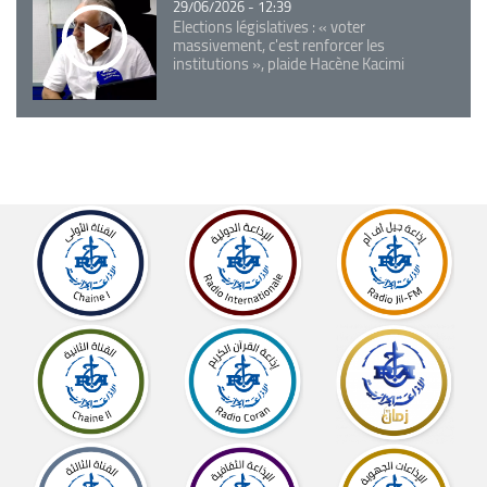
29/06/2026 - 12:39
Elections législatives : « voter
massivement, c'est renforcer les
institutions », plaide Hacène Kacimi