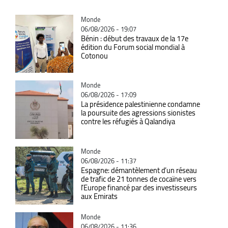
Catégorie
Monde
06/08/2026 - 19:07
Bénin : début des travaux de la 17e
édition du Forum social mondial à
Cotonou
Catégorie
Monde
06/08/2026 - 17:09
La présidence palestinienne condamne
la poursuite des agressions sionistes
contre les réfugiés à Qalandiya
Catégorie
Monde
06/08/2026 - 11:37
Espagne: démantèlement d’un réseau
de trafic de 21 tonnes de cocaïne vers
l’Europe financé par des investisseurs
aux Emirats
Catégorie
Monde
06/08/2026 - 11:36