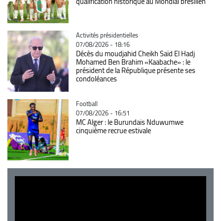
qualification historique au Mondial brésilien
Catégorie
Activités présidentielles
07/08/2026 - 18:16
Décès du moudjahid Cheikh Saïd El Hadj
Mohamed Ben Brahim «Kaabache» : le
président de la République présente ses
condoléances
Catégorie
Football
07/08/2026 - 16:51
MC Alger : le Burundais Nduwumwe
cinquième recrue estivale