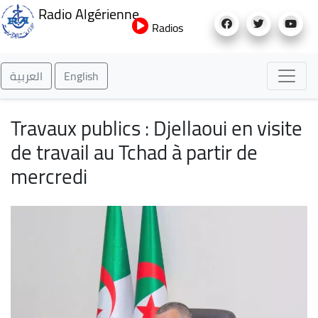
Aller
Radio Algérienne
au
Radios
contenu
principal
العربية
English
Travaux publics : Djellaoui en visite
de travail au Tchad à partir de
mercredi