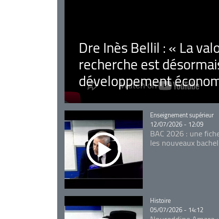
Dre Inès Bellil : « La val
recherche est désormais
développement économ
Catégorie
Enseignement supérieur
12/07/2026 - 12:09
BAC 2026 : une fich
les nouveaux bachel
Catégorie
Histoire
05/07/2026 - 14:12
Noureddine Amara :