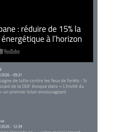
ne : réduire de 15% la
nergétique à l’horizon
rie
é
/2026 - 09:37
agne de lutte contre les feux de forêts : Si
Essaid de la DGF évoque dans « L'Invité du
 » un premier bilan encourageant
rie
que
/2026 - 12:39
tions législatives : « voter massivement,