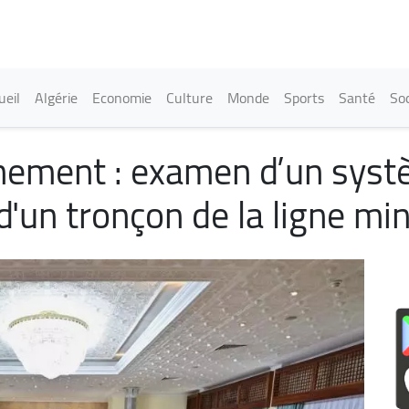
Aller
au
contenu
principal
in navigation
ueil
Algérie
Economie
Culture
Monde
Sports
Santé
Soc
ement : examen d’un systèm
 d'un tronçon de la ligne mi