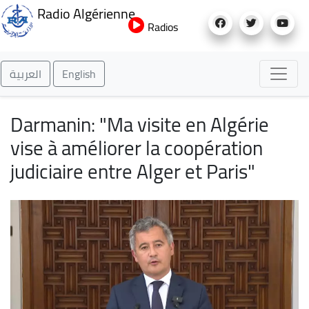
Aller
Radio Algérienne
au
Radios
contenu
principal
العربية
English
Darmanin: "Ma visite en Algérie
vise à améliorer la coopération
judiciaire entre Alger et Paris"