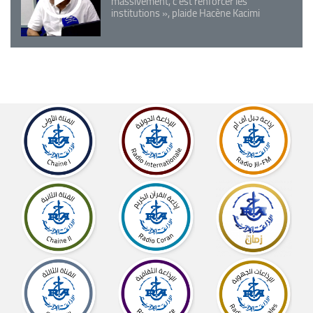
massivement, c'est renforcer les
institutions », plaide Hacène Kacimi