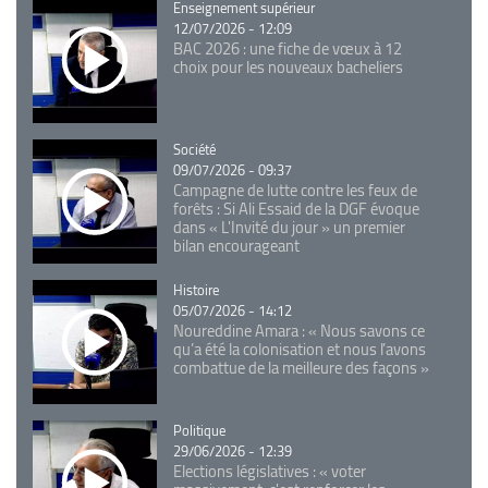
Catégorie
Enseignement supérieur
12/07/2026 - 12:09
BAC 2026 : une fiche de vœux à 12
choix pour les nouveaux bacheliers
Catégorie
Société
09/07/2026 - 09:37
Campagne de lutte contre les feux de
forêts : Si Ali Essaid de la DGF évoque
dans « L'Invité du jour » un premier
bilan encourageant
Catégorie
Histoire
05/07/2026 - 14:12
Noureddine Amara : « Nous savons ce
qu’a été la colonisation et nous l’avons
combattue de la meilleure des façons »
Catégorie
Politique
29/06/2026 - 12:39
Elections législatives : « voter