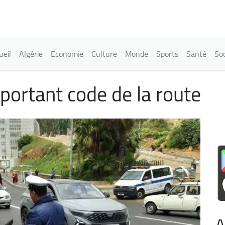
Aller
au
contenu
principal
in navigation
ueil
Algérie
Economie
Culture
Monde
Sports
Santé
Soc
i portant code de la route
A