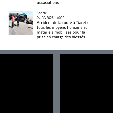
associations
Catégorie
Société
07/08/2026 - 10:30
Accident de la route à Tiaret :
tous les moyens humains et
matériels mobilisés pour la
prise en charge des blessés