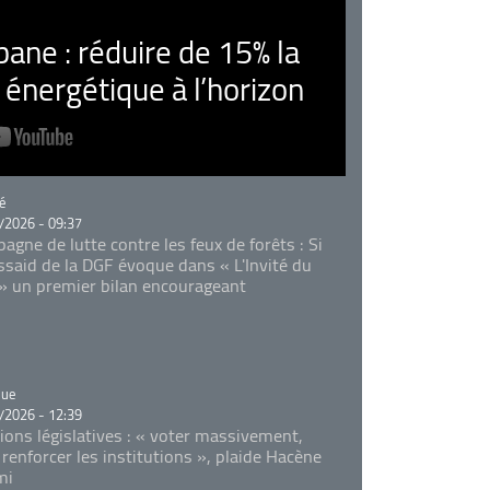
ne : réduire de 15% la
nergétique à l’horizon
rie
é
/2026 - 09:37
agne de lutte contre les feux de forêts : Si
Essaid de la DGF évoque dans « L'Invité du
 » un premier bilan encourageant
rie
que
/2026 - 12:39
tions législatives : « voter massivement,
 renforcer les institutions », plaide Hacène
mi