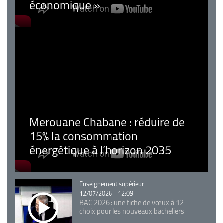
économique »
Merouane Chabane : réduire de
15% la consommation
énergétique à l’horizon 2035
Catégorie
Enseignement supérieur
12/07/2026 - 12:09
BAC 2026 : une fiche de vœux à 12
choix pour les nouveaux bacheliers