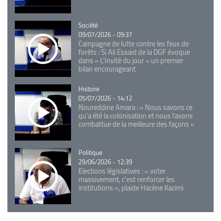
Catégorie
Société
09/07/2026 - 09:37
Campagne de lutte contre les feux de
forêts : Si Ali Essaid de la DGF évoque
dans « L'Invité du jour » un premier
bilan encourageant
Catégorie
Histoire
05/07/2026 - 14:12
Noureddine Amara : « Nous savons ce
qu’a été la colonisation et nous l’avons
combattue de la meilleure des façons »
Catégorie
Politique
29/06/2026 - 12:39
Elections législatives : « voter
massivement, c'est renforcer les
institutions », plaide Hacène Kacimi