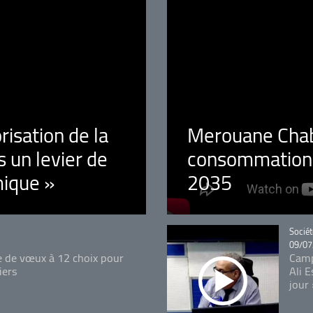
orisation de la
Merouane Chaba
 un levier de
consommation é
ique »
2035
Catégo
Sociét
09/07
e de vœux à 12 choix pour
Camp
iers
Ali 
jour