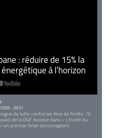
ne : réduire de 15% la
nergétique à l’horizon
rie
é
/2026 - 09:37
agne de lutte contre les feux de forêts : Si
Essaid de la DGF évoque dans « L'Invité du
 » un premier bilan encourageant