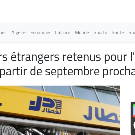
Aller
au
contenu
principal
in navigation
ueil
Algérie
Economie
Culture
Monde
Sports
Santé
Soc
s étrangers retenus pour l'
 partir de septembre proch