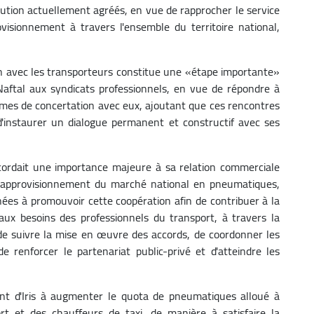
ibution actuellement agréés, en vue de rapprocher le service
rovisionnement à travers l'ensemble du territoire national,
on avec les transporteurs constitue une «étape importante»
Naftal aux syndicats professionnels, en vue de répondre à
smes de concertation avec eux, ajoutant que ces rencontres
 d'instaurer un dialogue permanent et constructif avec ses
ordait une importance majeure à sa relation commerciale
 l'approvisionnement du marché national en pneumatiques,
ées à promouvoir cette coopération afin de contribuer à la
ux besoins des professionnels du transport, à travers la
 de suivre la mise en œuvre des accords, de coordonner les
 renforcer le partenariat public-privé et d'atteindre les
nt d'Iris à augmenter le quota de pneumatiques alloué à
rt et des chauffeurs de taxi, de manière à satisfaire la