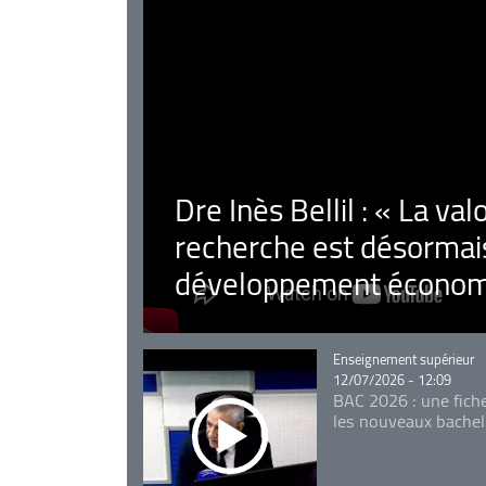
Dre Inès Bellil : « La val
recherche est désormais
développement économ
Catégorie
Enseignement supérieur
12/07/2026 - 12:09
BAC 2026 : une fich
les nouveaux bachel