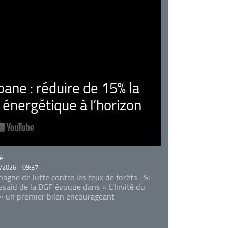
ne : réduire de 15% la
nergétique à l’horizon
rie
é
/2026 - 09:37
agne de lutte contre les feux de forêts : Si
Essaid de la DGF évoque dans « L'Invité du
 » un premier bilan encourageant