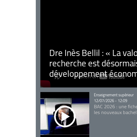
Dre Inès Bellil : « La val
recherche est désormais
développement économ
Catégorie
Enseignement supérieur
12/07/2026 - 12:09
BAC 2026 : une fich
les nouveaux bachel