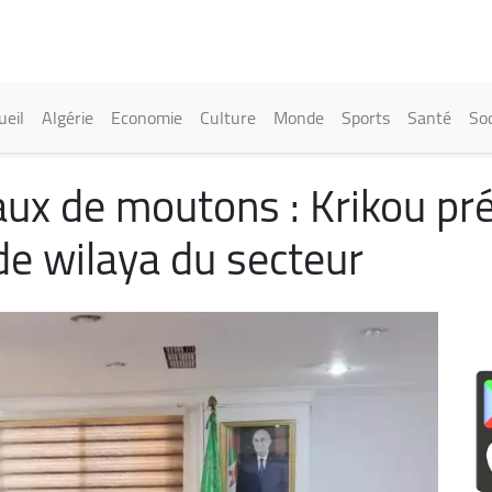
Aller
au
contenu
principal
in navigation
ueil
Algérie
Economie
Culture
Monde
Sports
Santé
Soc
aux de moutons : Krikou pr
de wilaya du secteur