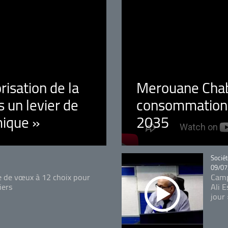
orisation de la
Merouane Chaba
 un levier de
consommation é
ique »
2035
Catégo
Sociét
09/07
e de vœux à 12 choix pour
Camp
iers
Ali 
jour