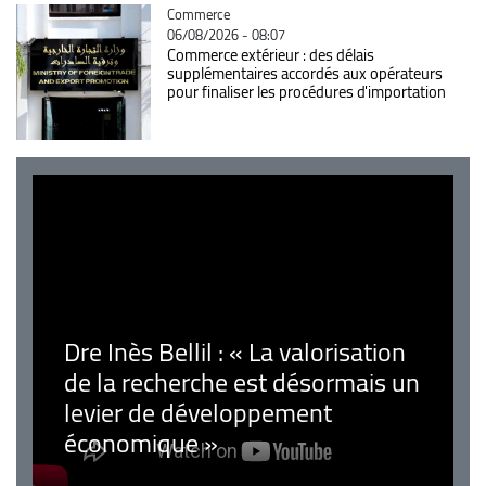
Catégorie
Commerce
06/08/2026 - 08:07
Commerce extérieur : des délais
supplémentaires accordés aux opérateurs
pour finaliser les procédures d'importation
Dre Inès Bellil : « La valorisation
de la recherche est désormais un
levier de développement
économique »