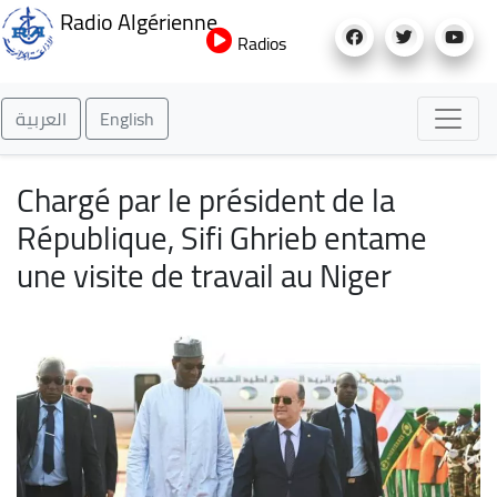
Aller
Radio Algérienne
au
Radios
contenu
principal
العربية
English
Chargé par le président de la
République, Sifi Ghrieb entame
une visite de travail au Niger