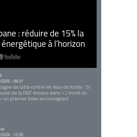
ne : réduire de 15% la
nergétique à l’horizon
rie
é
/2026 - 09:37
agne de lutte contre les feux de forêts : Si
Essaid de la DGF évoque dans « L'Invité du
 » un premier bilan encourageant
rie
que
/2026 - 12:39