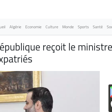
Aller
au
contenu
principal
in navigation
ueil
Algérie
Economie
Culture
Monde
Sports
Santé
Soc
épublique reçoit le ministre
xpatriés