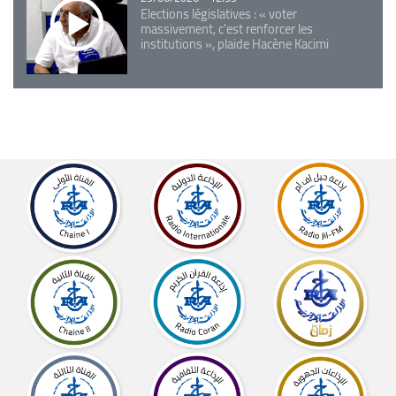
Elections législatives : « voter
massivement, c'est renforcer les
institutions », plaide Hacène Kacimi