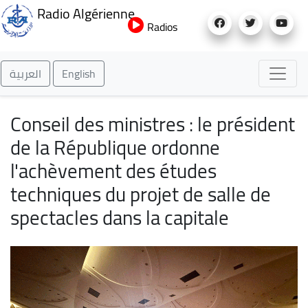
Aller
Radio Algérienne
au
Radios
contenu
principal
العربية
English
Conseil des ministres : le président
de la République ordonne
l'achèvement des études
techniques du projet de salle de
spectacles dans la capitale