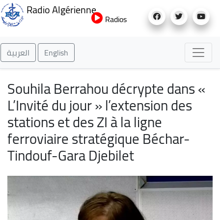
Aller
Radio Algérienne
au
Radios
contenu
principal
العربية
English
Souhila Berrahou décrypte dans «
L’Invité du jour » l’extension des
stations et des ZI à la ligne
ferroviaire stratégique Béchar-
Tindouf-Gara Djebilet