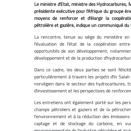
Le ministre d'Etat, ministre des Hydrocarbures, 
présidente exécutive pour l'Afrique du groupe éne
moyens de renforcer et d'élargir la coopératio
pétrolière et gazière, indique un communiqué du 
La rencontre, tenue au siège du ministère en
l'évaluation de l'état de la coopération ent
opportunités de son développement, notamment 
développement et de la production d'hydrocarbur
Dans ce cadre, les deux parties se sont félici
particulièrement à travers les projets d'In Sala
norvégien dans le secteur des hydrocarbures, t
d'investissement et les perspectives de renforce
Les entretiens ont également porté sur les per
champs pétroliers et gaziers et de la pétrochimi
l'environnement et à la réduction des émissions
captage et de stockage du carbone, en vue 
environnementale de l'industrie pétrolière et gazi