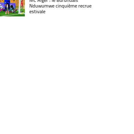
MC Alger : le Burundais
Nduwumwe cinquième recrue
estivale