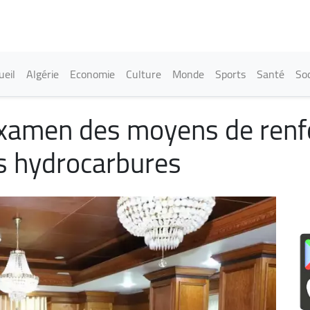
Aller
au
contenu
principal
in navigation
ueil
Algérie
Economie
Culture
Monde
Sports
Santé
Soc
examen des moyens de renfo
s hydrocarbures