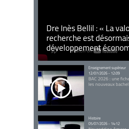
Dre Inès Bellil : « La val
recherche est désormais
développement économ
Catégorie
Enseignement supérieur
12/07/2026 - 12:09
BAC 2026 : une fich
les nouveaux bachel
Catégorie
Histoire
05/07/2026 - 14:12