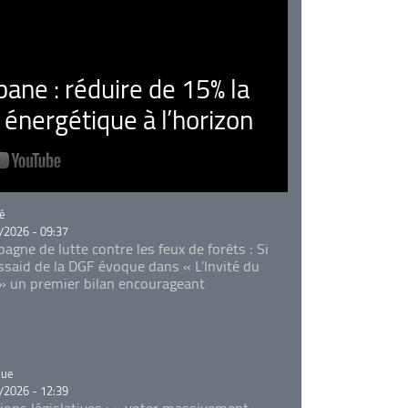
ne : réduire de 15% la
nergétique à l’horizon
rie
é
/2026 - 09:37
agne de lutte contre les feux de forêts : Si
Essaid de la DGF évoque dans « L'Invité du
 » un premier bilan encourageant
rie
que
/2026 - 12:39