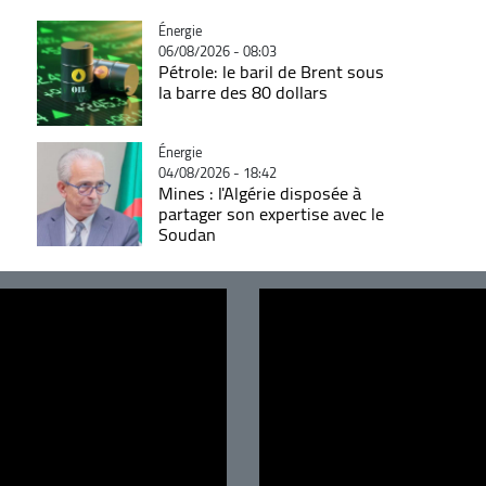
Catégorie
Énergie
06/08/2026 - 08:03
Pétrole: le baril de Brent sous
la barre des 80 dollars
Catégorie
Énergie
04/08/2026 - 18:42
Mines : l'Algérie disposée à
partager son expertise avec le
Soudan