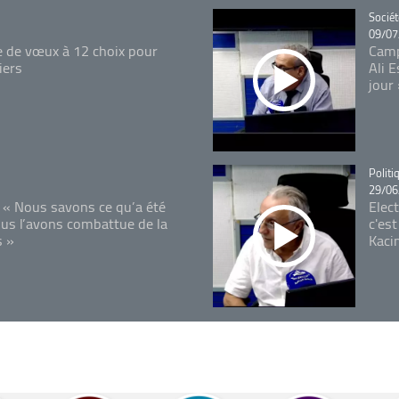
Catégo
Sociét
09/07
e de vœux à 12 choix pour
Camp
iers
Ali 
jour
Catégo
Politi
29/06
 « Nous savons ce qu’a été
Elec
ous l’avons combattue de la
c'est
s »
Kaci