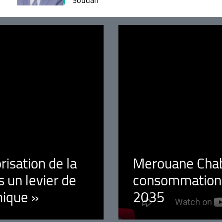
orisation de la
Merouane Chaba
 un levier de
consommation é
ique »
2035