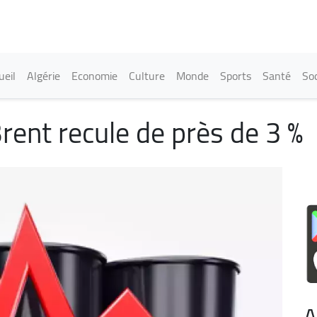
Aller
au
contenu
principal
in navigation
ueil
Algérie
Economie
Culture
Monde
Sports
Santé
Soc
 Brent recule de près de 3 %
A