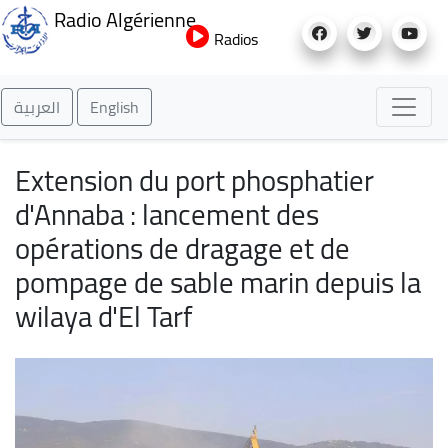
Aller
Radio Algérienne
au
Radios
contenu
principal
العربية
English
Extension du port phosphatier
d'Annaba : lancement des
opérations de dragage et de
pompage de sable marin depuis la
wilaya d'El Tarf