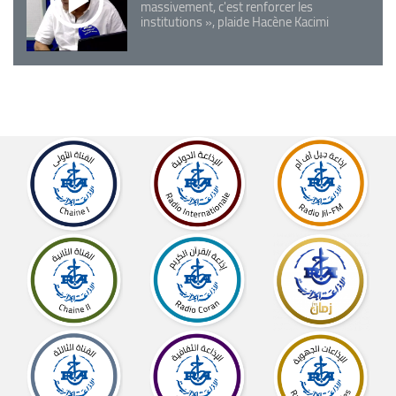
massivement, c'est renforcer les
institutions », plaide Hacène Kacimi