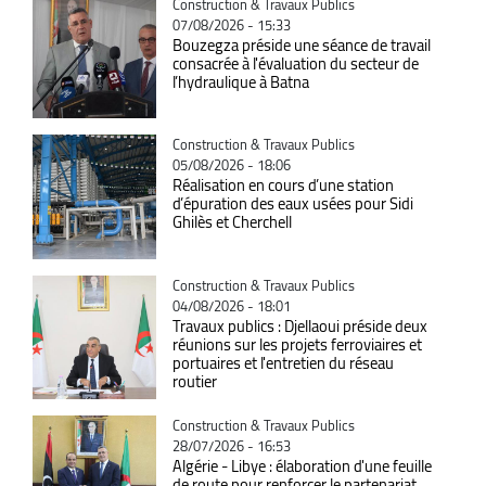
Catégorie
Construction & Travaux Publics
07/08/2026 - 15:33
Bouzegza préside une séance de travail
consacrée à l'évaluation du secteur de
l’hydraulique à Batna
Catégorie
Construction & Travaux Publics
05/08/2026 - 18:06
Réalisation en cours d’une station
d’épuration des eaux usées pour Sidi
Ghilès et Cherchell
Catégorie
Construction & Travaux Publics
04/08/2026 - 18:01
Travaux publics : Djellaoui préside deux
réunions sur les projets ferroviaires et
portuaires et l'entretien du réseau
routier
Catégorie
Construction & Travaux Publics
28/07/2026 - 16:53
Algérie - Libye : élaboration d'une feuille
de route pour renforcer le partenariat