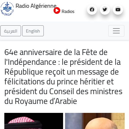
Aller
Radio Algérienne
au
Radios
contenu
principal
العربية
English
64e anniversaire de la Fête de
l'Indépendance : le président de la
République reçoit un message de
félicitations du prince héritier et
président du Conseil des ministres
du Royaume d’Arabie