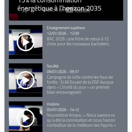
énergétique à l’horizon 2035
Catégorie
Enseignement supérieur
12/07/2026 - 12:09
BAC 2026 : une fiche de vœux à 12
choix pour les nouveaux bacheliers
Catégorie
Société
09/07/2026 - 09:37
Campagne de lutte contre les feux de
forêts : Si Ali Essaid de la DGF évoque
dans « L'Invité du jour » un premier
bilan encourageant
Catégorie
Histoire
05/07/2026 - 14:12
Noureddine Amara : « Nous savons ce
qu’a été la colonisation et nous l’avons
combattue de la meilleure des façons »