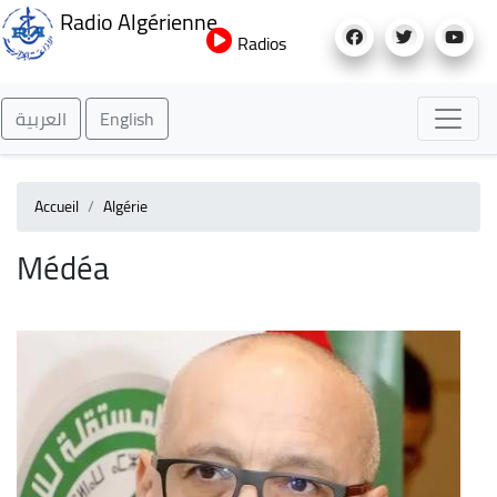
Aller
Radio Algérienne
au
Radios
contenu
principal
العربية
English
Accueil
Algérie
Médéa