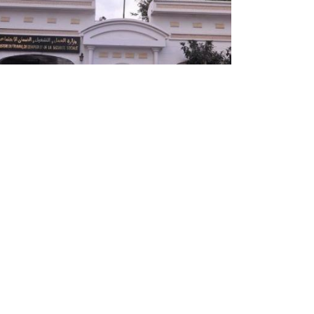
تشريعيات 2026: ترخيص خاص للتغيب
يوم الـ2 جويلية لفائدة العمال
سيتم منح ترخيص خاص للتغيب, دون فقدان الراتب,
لفائدة العمال, هذا الخميس المقبل الذي ستجري
فيه الانتخابات التشريعية, لتمكينهم من ممارسة
حقهم في التصويت دون أي عائق, حسبما أورده, هذ
...