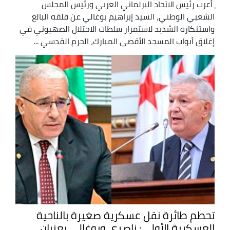
ٍ أعرب رئيس الاتحاد البرلماني العربي ورئيس المجلس
الشعبي الوطني، السيد إبراهيم بوغالي عن قلقه البالغ
واستنكاره الشديد لاستمرار سلطات الاحتلال الصهيوني في
إغلاق أبواب المسجد الأقصى المبارك، الحرم القدسي ...
تحطم طائرة نقل عسكرية صغيرة بالناحية
العسكرية الأولى: ناصري وبوغالي يعزيان