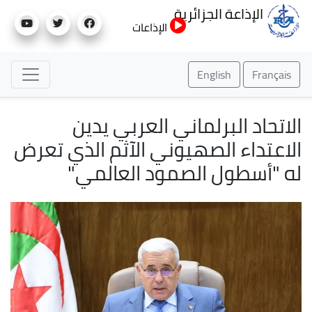
تجاوز
الإذاعة الجزائرية
إلى
الإذاعات
المحتوى
الرئيسي
English
Français
الاتحاد البرلماني العربي يدين
الاعتداء الصهيوني الآثم الذي تعرض
له "أسطول الصمود العالمي"