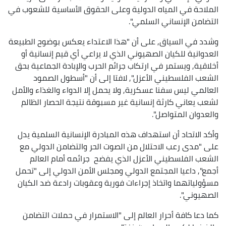
الملاحة في المياه الدولية وعلى الحقوق الأساسية للشعوب في
التضامن الإنساني السلمي".
وشدد في السياق, على أن "هذا الاعتداء يعكس بوضوح الطبيعة
العدوانية للكيان الصهيوني الذي لا يراعي أي قيم إنسانية أو
أخلاقية, ويستمر في ارتكاب جرائم الحرب والإبادة الجماعية بحق
الشعب الفلسطيني الأعزل", لافتا إلى أن "أسطول الصمود
العالمي ليس سفنا عسكرية, ولا يحمل إلا الدواء والغذاء والأمل
لشعب يعاني كارثة إنسانية غير مسبوقة نتيجة الحصار الظالم
والعدوان المتواصل".
وأكد الاتحاد أن استهداف هذه المبادرة الإنسانية السلمية يدل
على "مدى رعب الاحتلال من الصوت الحر والتضامن الدولي مع
الشعب الفلسطيني الأعزل الذي يفضح جرائمه أمام العالم
أجمع", داعيا المجتمع الدولي ومجلس الأمن الدولي إلى "تحمل
مسؤولياتهما واتخاذ إجراءات فورية وعقوبات رادعة ضد الكيان
الصهيوني".
كما دعا كافة أحرار العالم إلى "الاستمرار في حملات التضامن