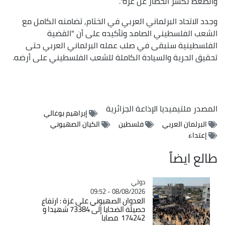
والضغط لكسر الحصار عن غزة".
وجدد الاتحاد البرلماني العربي في الختام, تضامنه الكامل مع
الشعب الفلسطيني الصامد وتأكيده على أن "القضية
الفلسطينية ستبقى في صلب عمله البرلماني العربي حتى
تحقيق الحرية والسيادة الكاملة للشعب الفلسطيني على أرضه.
المصدر
ملتيميديا الإذاعة الجزائرية
إبراهيم بوغالي
البرلمان العربي
فلسطين
الكيان الصهيوني
إعتداء
طالع ايضاً
دولي
Catégorie
08/08/2026 - 09:52
العدوان الصهيوني على غزة : ارتفاع
حصيلة الضحايا إلى 73384 شهيدا و
174242 مصابا