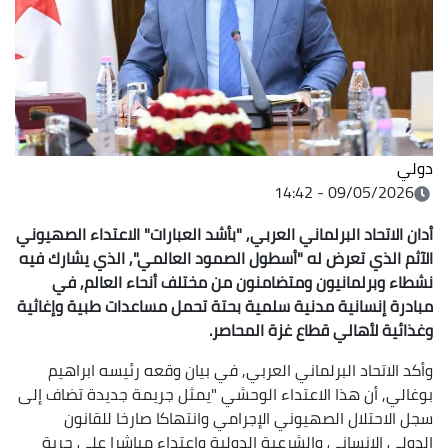
دولي
09/05/2026 - 14:42
أدان الاتحاد البرلماني العربي, "بأشد العبارات" الاعتداء الصهيوني
الآثم الذي تعرض له "أسطول الصمود العالمي", الذي يشارك فيه
نشطاء وبرلمانيون ومتضامنون من مختلف أنحاء العالم, في
مبادرة إنسانية مدنية سلمية بحتة تحمل مساعدات طبية وإغاثية
وغذائية لأهالي قطاع غزة المحاصر.
وأكد الاتحاد البرلماني العربي, في بيان وقعه رئيسه ابراهيم
بوغالي, أن هذا الاعتداء الوحشي "يمثل جريمة جديدة تضاف إلى
سجل الاحتلال الصهيوني الإجرامي وانتهاكا صارخا للقانون
الدولي الإنساني والشرعية الدولية واعتداء مباشرا على حرية