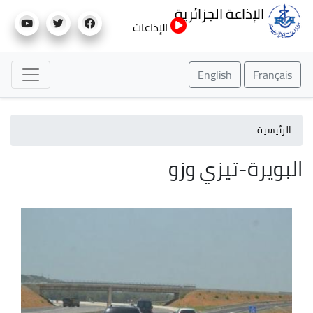
تجاوز
الإذاعة الجزائرية
إلى
الإذاعات
المحتوى
الرئيسي
English
Français
الرئيسية
البويرة-تيزي وزو