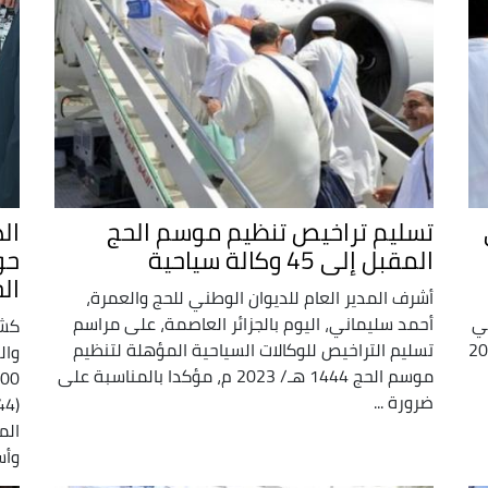
تسليم تراخيص تنظيم موسم الحج
ال
المقبل إلى 45 وكالة سياحية
ال
أشرف المدير العام للديوان الوطني للحج والعمرة،
ماي . وفي
أحمد سليماني، اليوم بالجزائر العاصمة، على مراسم
كشف
ة الطبية لموسم الحج 2023
تسليم التراخيص للوكالات السياحية المؤهلة لتنظيم
وال
موسم الحج 1444 هـ/ 2023 م، مؤكدا بالمناسبة على
ضرورة ...
وأسف