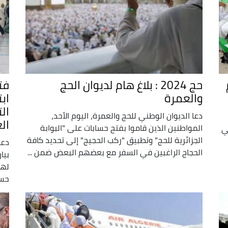
حج 2024 : بلاغ هام لديوان الحج
فت
والعمرة
اب
ال
دعا الديوان الوطني للحج والعمرة، اليوم الأحد،
ال
المواطنين الذين قاموا بفتح حسابات على "البوابة
ي
الجزائرية للحج" وتطبيق "ركب الحجيج" إلى تحديد كافة
دعا
الحجاج الراغبين في السفر مع بعضهم البعض ضمن ...
بيا
لهذ
حسا