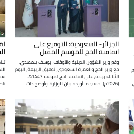
الجزائر- السعودية: التوقيع على
لق
اتفاقية الحج للموسم المقبل
ال
وقع وزير الشؤون الدينية والأوقاف, يوسف بلمهدي,
تبا
مع وزير الحج والعمرة السعودي, توفيق الربيعة, اليوم
الس
م
الثلاثاء بجدة, على اتفاقية الحج لموسم 1447هـ
سفي
(2026م), حسب ما أورده بيان للوزارة. وأوضح ذات ...
ناص