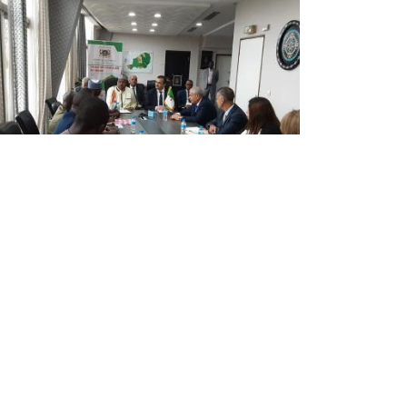
توافق جزائري نيجري لتنفيذ مشروع
أنبوب الغاز العابر للصحراء
أبرزت الجزائر والنيجر، اليوم الأربعاء بنيامي، توافقهم
بشأن ضرورة مواصلة العمل لتنفيذ مشروع أنبوب الغ
العابر للصحراء الذي يربط بين نيجيريا، النيجر والجزائر.
جاء في بيان لوزارة الطاقة والمناجم، أنّ ...