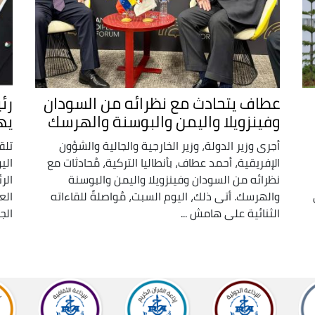
عطاف يتحادث مع نظرائه من السودان
رئ
وفينزويلا واليمن والبوسنة والهرسك
يه
أجرى وزير الدولة، وزير الخارجية والجالية والشؤون
تلق
الإفريقية، أحمد عطاف، بأنطاليا التركية، مُحادثات مع
الي
نظرائه من السودان وفينزويلا واليمن والبوسنة
الر
والهرسك. أتى ذلك، اليوم السبت، مُواصلةً للقاءاته
الع
الثنائية على هامش ...
الج