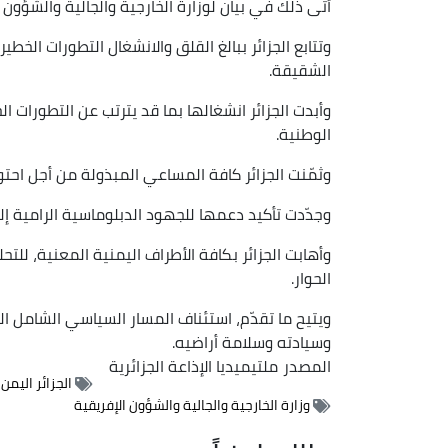
أتى ذلك في بيان لوزارة الخارجية والجالية والشؤون ا
وتتابع الجزائر ببالغ القلق والانشغال التطورات ا
الشقيقة.
وأبدت الجزائر انشغالها بما قد يترتب عن التطورات 
الوطنية.
وثمّنت الجزائر كافة المساعي المبذولة من أجل احتو
وجدّدت تأكيد دعمها للجهود الدبلوماسية الرامية إل
وأهابت الجزائر بكافة الأطراف اليمنية المعنية، للت
الحوار.
ويتيح ما تقدّم، استئناف المسار السياسي الشامل ا
وسيادته وسلامة أراضيه.
المصدر
ملتيميديا الإذاعة الجزائرية
الجزائر اليمن
وزارة الخارجية والجالية والشؤون الإفريقية