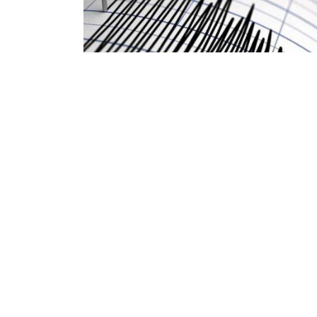
هزة أرضية بشدة 3 درجات على سلم
شتر بولاية المدية
سجلت مساء أمس الأحد، في حدود الساعة 23 و10د،
هزة أرضية بلغت 3 درجات على سلم ريشتر بولاية
دية. وحسب مركز البحث في علم الفلك والفيزياء
ية والجيوفيزياء “craag”، فإن ...