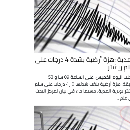
المدية :هزة أرضية بشدة 4 درجات على
م ريشتر
سجلت اليوم الخميس, على الساعة 09 سا و 53
دقيقة, هزة أرضية بلغت شدتها 0 ر4 درجات على سلم
تر بولاية المدية, حسبما جاء في بيان لمركز البحث
علم ...