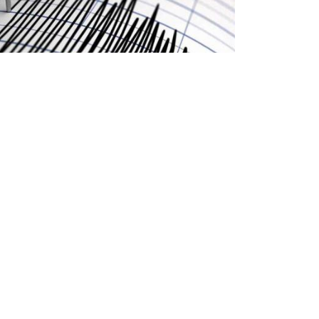
هزة أرضية بشدة 2ر3 درجات بولاية
المدية
سجلت هذا الأربعاء في
دقيقة, هزة أرضية بلغت شدتها 2 ر 3 درجات على
سلم ريشتر بولاية المدية, حسبما أفاد به بيان لمركز
البحث في ...