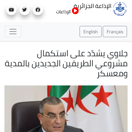
تجاوز
الإذاعة الجزائرية
إلى
الإذاعات
المحتوى
الرئيسي
English
Français
جلاوي يشدّد على استكمال
مشروعي الطريقين الجديدين بالمدية
ومعسكر