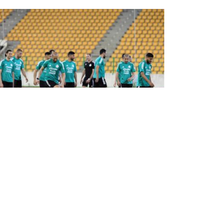
مباراة السد: "الخضر" يخوضون آخر حص
تدريبية بمالابو قبل التنقل إلى دوالا
أجرى المنتخب الجزائري لكرة القدم آخر حصة تدريبية
له بملعب -الاستاديو- بمالابو عاصمة غينيا الاستوائي
استعدادا لذهاب مباراة السد امام الكاميرون,
المنتظرة يوم غد الجمعة بملعب -جابوما- بمدينة