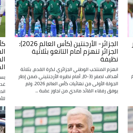
الجزائر- الأرجنتين (كأس العالم 2026):
الجزائر تنهزم أمام التانغو بثلاثية
ال
نظيفة
ال
ال
انهزم المنتخب الوطني الجزائري لكرة القدم، بثلاثة
م
أهداف لصفر (3-0)، أمام نظيره الأرجنتيني ضمن إطار
يست
الجولة الأولى من نهائيات كأس العالم 2026. ولم
غد 
يوفق رفقاء القائد ماندي من تجاوز عقبة ...
للأمم-2025 (من 21 