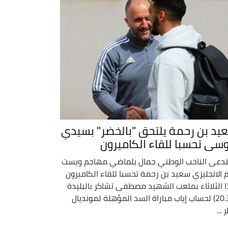
يد بن رحمة يلتحق "بالخضر" بسيدي
سى تحسبا للقاء الكاميرون
دعى الناخب الوطني جمال بلماضي مهاجم ويست
 الانجليزي سعيد بن رحمة تحسبا للقاء الكاميرون
 الثلاثاء بملعب الشهيد مصطفى تشاكر بالبليدة
(20.30) لحساب إياب مباراة السد المؤهلة لمونديال
...