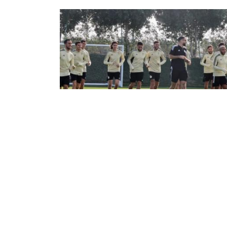
كرة القدم/كان-2021: حصة استرخاء
لخضر" بعد لقاء غانا
 المنتخب الوطني لكرة القدم حصة استرخاء
 الخميس بالدوحة, عقب المباراة الودية أمام غانا
(3-0), التي جرت الأربعاء, وذلك ضمن تحضيراته تحسبا
اع عن لقبه في النسخة الـ33 لكأس ...