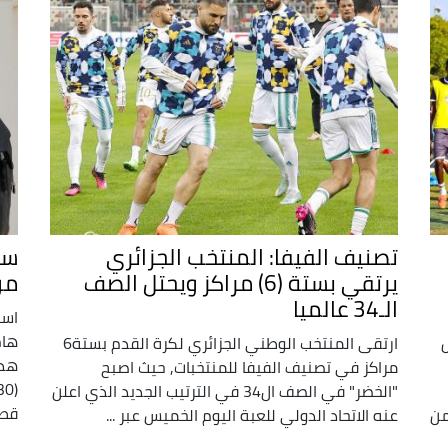
تصنيف الفيفا: المنتخب الجزائري
سع
يرتقي بستة (6) مراكز ويحتل الصف
مو
الـ34 عالميا
است
هام
ارتقى المنتخب الوطني الجزائري لكرة القدم بستة6
هذا
مراكز في تصنيف الفيفا للمنتخبات, حيث اصبح
"الخضر" في الصف ال34 في الترتيب الجديد الذي اعلن
قطر 
من
عنه الاتحاد الدولي للعبة اليوم الخميس عبر ...