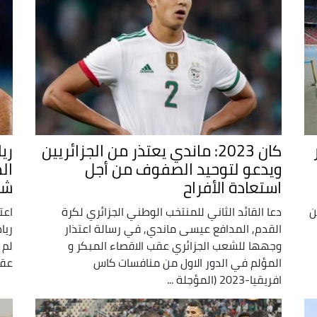
كان 2023: ماندي يعتذر من الجزائريين
ري
ويدعو لتوحيد الصفوف من أجل
ال
استعادة الأفراح
شع
بطلا للنسخة الـ 24 من
دعا القائد الثاني للمنتخب الوطني الجزائري لكرة
اعت
القدم, المدافع عيسى ماندي, في رسالة اعتذار
ريا
وجهها للشعب الجزائري عقب الاقصاء المبكر و
لم 
المؤلم في الدور الاول من منافسات كاس
عقب
افريقيا-2023 (المؤجلة ...