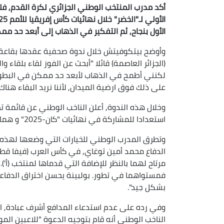
أكد مدرب المنتخب الوطني الجزائري لكرة القدم, فل
الأول بنجاح, ثم التفكير في الذهاب إلى أبعد حد مم
وأوضح بيتكوفيتش خلال ندوة صحفية عقدها بقاعة ا
(الجزائر العاصمة) قائلا "أبحث عن الفوز لقاء بلقاء 
لكنني أطمح في الذهاب لأبعد حد ممكن في البطولة
على ذلك فوق ارضية الميدان, لأننا نريد البقاء هناك 
استعدادا للمشاركة في نهائيات "كان-2025" و هما الحراس بن بوط و المدافع بلعيد.
وتطرق المدرب الوطني للخيارات التي وضعها لهذه 
مرتاح لهما بالنظر للإضافة التي قدماها لمنتخب (أ')
فمستواهما في تطور. بولبينة يحسن اختراق الدفاع
بشكل جيد".