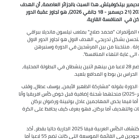
اديمير بيتكوفيتش, هذا السبت بالجزائر العاصمة, أن الهدف
الأولي لـ"الخضر" خلال نهائيات كأس إفريقيا للأمم 2025 (21 ديسمبر - 18 جانفي 2026), هو تجاوز عقبة الدور
كن في المنافسة القارية.
لمؤتمرات "محمد صلاح" بملعب نيلسون مانديلا ببراقي
والتحسن بشكل تدريجي. الهدف الاول هو تجاوز الدور الاول
 . منتخبنا من بين المرشحين في الدورة وسنبرهن
الى غاية انتهاء المنافسة".
وخلال هذه الندوة, أعلن الناخب الوطني عن قائمة تضم 28 لاعبا من بينهم اثنين ينشطان في البطولة المحلية,
الدورة بقوله "مشاركة الظهير الأيمن, يوسف عطال, وقلب
الدفاع محمد أمين توغاي, في كأس العرب (فيفا قطر-2025) منحتهما شحنة إضافية قبل خوض كأس افريقيا وأنا
. أما فيما يخص المهاجمين عادل بولبينة ورضوان بركان
ات والتهديف أما بركان, فهو يعرف كيف يحافظ على الكرة
وفي رده على عدم استدعاء المدافع أشرف عبادة, اكتشاف الكأس العربية فيفا 2025 الجارية حاليا بقطر, أكد
الناخب الوطني أنه قام بتوجيه الدعوة "للاعبين الموجودين في القائمة الموسعة التي كانت تضم 55 لاعبا أما