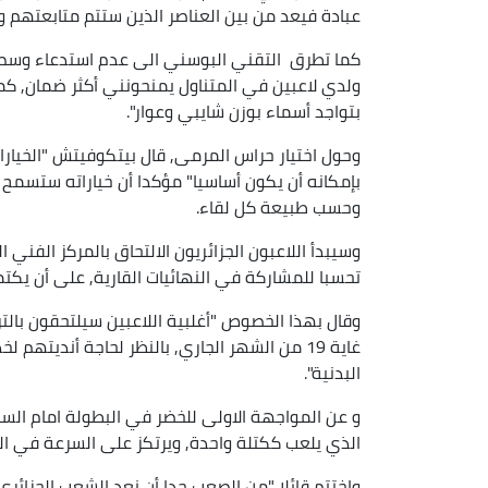
عبادة فيعد من بين العناصر الذين ستتم متابعتهم و
كما تطرق التقني البوسني الى عدم استدعاء وسط ميد
ولدي لاعبين في المتناول يمنحونني أكثر ضمان, ك
بتواجد أسماء بوزن شايبي وعوار".
وحول اختيار حراس المرمى, قال بيتكوفيتش "الخيار
بإمكانه أن يكون أساسيا" مؤكدا أن خياراته ستسمح 
وحسب طبيعة كل لقاء.
تحسبا للمشاركة في النهائيات القارية, على أن يكتمل التعداد يوم الجمعة 19
غاية 19 من الشهر الجاري, بالنظر لحاجة أندي
البدنية".
و عن المواجهة الاولى للخضر في البطولة امام السو
الذي يلعب ككتلة واحدة, ويرتكز على السرعة في ال
واختتم قائلا "من الصعب جدا أن نعد الشعب الجزائر