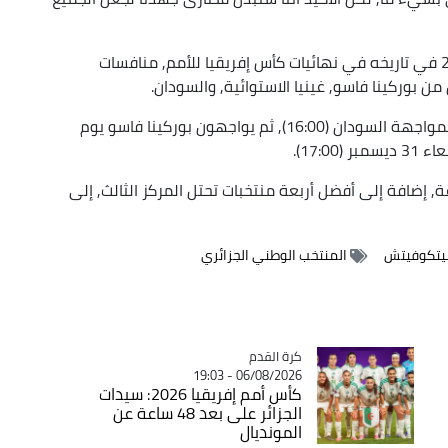
وسيخوض المنتخب الجزائري, الذي يشارك للمرة الـ21 في تاريخه في نهائيات كأس إفريقيا للأمم, منافسات
 بوركينا فاسو, غينيا الاستوائية, والسودان.
وسيبدأ "الخضر" مشوارهم يوم الأربعاء 24 ديسمبر بمواجهة السودان (16:00), ثم يواجهون بوركينا فاسو يوم
, إضافة إلى أفضل أربعة منتخبات تحتل المركز الثالث, إلى
بيتكوفيتش
المنتخب الوطني الجزائري
Catégorie
كرة القدم
06/08/2026 - 19:03
كأس أمم إفريقيا 2026: سيدات
الجزائر على بعد 48 ساعة عن
المونديال