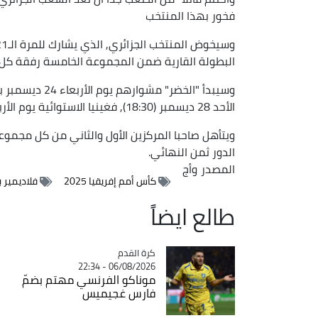
فخور بهذا المنتخب
البطولة القارية ضمن المجموعة الخامسة رفقة كل من
الأحد 28 ديسمبر (18:30), فغينيا الاستوائية يوم الأربعاء 31 ديسمبر (17:00).
ويتأهل صاحبا المركزين الأول والثاني من كل مجموعة
الدور ثمن النهائي.
المصدر
وأج
كأس أمم إفريقيا 2025
فلاديمير 
طالع ايضاً
Catégorie
كرة القدم
06/08/2026 - 22:34
موناكو الفرنسي مهتم بضمّ
فارس غجيميس