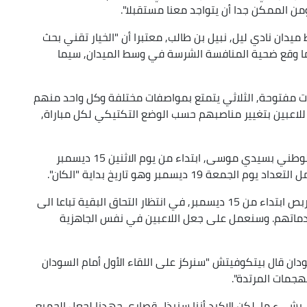
من الممكن جدا أن يتواجد معنا مستقبلا".
ان نادي ليل, نبيل بن طالب, معتبرا أن "الخيار تقني بحث
ما وقع ضحية المنافسة الشرسة في وسط الميدان, سيما
ات مفتوحة, الثلاثي يتمتع بمواصفات مختلفة وكل واحد منهم
للاعبين بتغيير مناصبهم حسب الوضع التكتيكي لكل مباراة,
وسيبدأ اللاعبون الجزائريون الالتحاق بالمركز الفني الوطني بسيدي موسى, ابتداء من يوم الاثنين 15 ديسمبر
 ديسمبر وهو تاريخ بداية "الكان".
وقال بهذا الخصوص "أغلبية اللاعبين سيلتحقون بالتربص ابتداء من 15 ديسمبر, في انتظار التحاق البقية تباعا الى
تهم لخدماتهم. وسنعمل على جعل اللاعبين في نفس الجاهزية
دان قال بيتكوفيتش "سنركز على اللقاء الأول أمام السودان
هجمات المرتدة".
ي بشيء ما, لكن الاكيد أننا سنبذل قصارى جهدنا لجعل الجميع