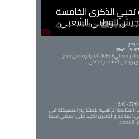
ية تحيي الذكرى الخامسة
لجيش الوطني الشعبي
Ca
برامج
30/07/20
قادر جيجلي:الغابات الجزائرية بين خطر
ئق ورهان التشجير الذكي
Ca
22/07/20
: المتابعة الرئاسية للمشاريع المهيكلة في
 المناجم والتعدين تأكيد على المضي قدما
 الاقتصاد