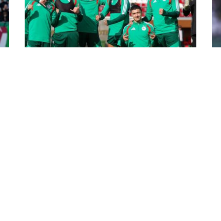
كأس أمم إفريقيا 2025: الخضر
ال
مصمّمون على تجاوز الفهود
دو
أظهر لاعبو منتخب الجزائر لكرة القدم، تصميماً كبيراً
اخت
م
على تخطي فهود الكونغو الديمقراطية، الثلاثاء
الخ
ي
القادم (17.00 سا)، في مرحلة الثُمن. وبرز تصميم
إفر
زملاء القائد رياض محرز لدى استئنافهم التحضيرات،
الت
اليوم ...