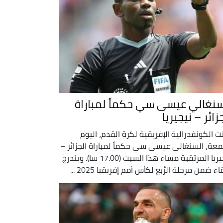
سنغالي عيسى سي حكماً لمباراة
زائر – نيجيريا
نت الكونفدرالية الإفريقية لكرة القدم، اليوم
معة، السنغالي عيسى سي حكماً لمباراة الجزائر –
نيجيريا المرتقبة مساء هذا السبت (17.00 سا). ويندرج
اء ضمن مرحلة الرُبع لكأس أمم إفريقيا 2025 ...