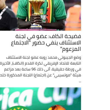
فضيحة الكاف: عضو في لجنة
الاستئناف ينفي حضور "الاجتماع
المزعوم"
وضع الجيبوتي محمد روبه عضو لجنة الاستئناف
التابعة للاتحاد الإفريقي لكرة القدم (الكاف)، الأخيرة
في ورطة حقيقية. أتى ذلك 96 ساعة بعد مزاعم
هيئة "موتسيبي" عن (اجتماع) اللجنة المذكورة خل
...