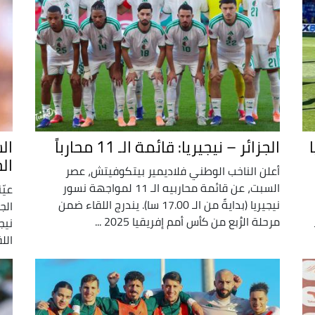
الجزائر – نيجيريا: قائمة الـ 11 محارباً
ال
الج
أعلن الناخب الوطني فلاديمير بيتكوفيتش، عصر
السبت، عن قائمة محاربيه الـ 11 لمواجهة نسور
عيّ
نيجيريا (بدايةً من الـ 17.00 سا). يندرج اللقاء ضمن
الج
مرحلة الرُبع من كأس أمم إفريقيا 2025 ...
اللق