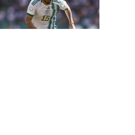
كأس أمم إفريقيا 2025: شكوك حول
مشاركة "آيت نوري" ضدّ الفهود
اضطر ريان آيت نوري الظهير الأيسر لمنتخب الجزائر
لكرة القدم، للتغيّب عن الحصة التدريبية للخضر، اليو
السبت. وبحسب معلومات مستقاة من الطاقم الطب
لمحاربي الصحراء، فإنّ آيت نوري (24 عاماً) ...