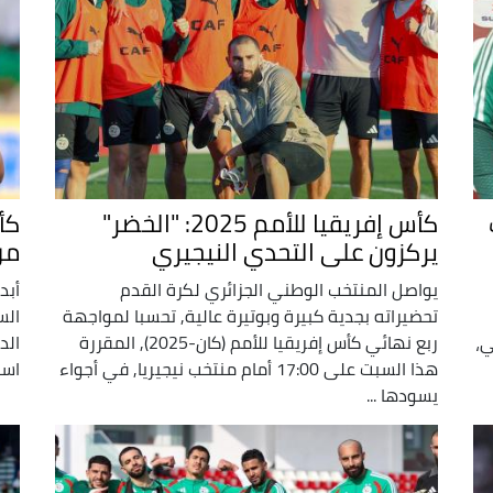
كأس إفريقيا للأمم 2025: "الخضر"
يركزون على التحدي النيجيري
من
يواصل المنتخب الوطني الجزائري لكرة القدم
أبد
تحضيراته بجدية كبيرة وبوتيرة عالية, تحسبا لمواجهة
الس
ي،
ربع نهائي كأس إفريقيا للأمم (كان-2025), المقررة
هذا السبت على 17:00 أمام منتخب نيجيريا, في أجواء
است
يسودها ...