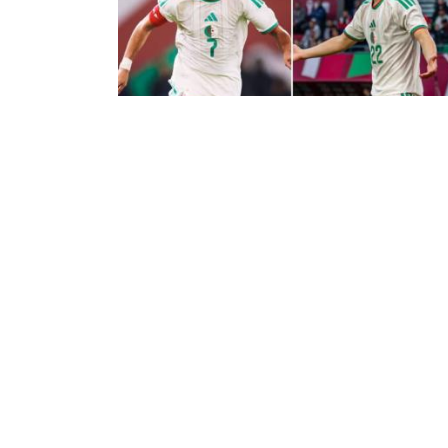
تشكيلة المثالية لأمم إفريقيا في
رها الأول: حضور محرز وتغييب مازا
ار الاتحاد الافريقي لكرة القدم، اليوم الجمعة، نجم
ضر رياض محرز في التشكيلة المثالية لكأس أمم
يقيا في دورها الأول. على النقيض، تغاضت الهيئة
ي يرأسها الجنوب إفريقي باتريس موتسيبي، ...