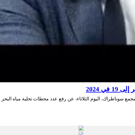
ي 2024
اء، عن رفع عدد محطات تحلية مياه البحر إلى 19 محطة في آفاق 2024. في تصريحات خاصة ببرنامج