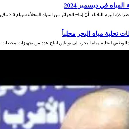
ئر من المياه المحلاّة سيبلغ 3.6 ملايين م3 يومياً، فور تشغيل خمس محطات جديدة في ديسمبر ...
 تحلية مياه البحر محلياً