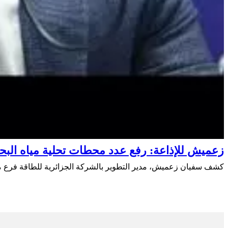
زعميش للإذاعة: رفع عدد محطات تحلية مياه البحر إلى 19 ف
كشف سفيان زعميش، مدير التطوير بالشركة الجزائرية للطاقة فرع مجمع سوناطراك، اليوم الثلاث