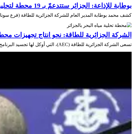
بوطابة للإذاعة: الجزائر ستتدعمّ بـ 19 محطة لتحلية المياه في ديسمبر 2024
كشف محمد بوطابة المدير العام للشركة الجزائرية للطاقة (فرع سوناطراك)، اليوم الثلاثاء، أنّ إنتاج الجزا
الشركة الجزائرية للطاقة: نحو انتاج تجهيزات محطات
تسعى الشركة الجزائرية للطاقة (AEC)، التي أوكل لها تجسيد البرنامج الوطني لتحلية مياه البحر، الى توطين انتاج عدد من تجهيزات محطات التحلية في الجزائر والرفع من نسبة الادماج الوطني في ...