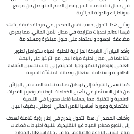
في مجال تحلية مياه البحر, بفضل الدعم المتواصل من مجمع
سوناطراك والدولة الجزائرية.
ويأتي هذا التحول, حسب نفس المصدر, في مرحلة دقيقة يشهد
فيها العالم تحديات متزايدة في مجال الأمن المائي, مما يفرض
مضاعفة الجهود والاعتماد على حلول مبتكرة ومستدامة.
وأكد البيان أن الشركة الجزائرية لتحلية المياه ستواصل تطوير
نشاطها في مجال تحلية مياه البحر, مع التركيز على البحث
العلمي وتوطين التكنولوجيا الحديثة, إلى جانب تحسين الكفاءة
الطاقوية واستدامة استغلال وصيانة المنشآت الحيوية.
كما تسعى الشركة إلى توطين صناعة تحلية المياه في الجزائر,
من خلال الاستثمار في تأهيل الكفاءات الوطنية, وتعزيز القدرات
العلمية والتقنية, مما يجعلها فاعلا محوريا في التنمية
الاقتصادية وموردا أساسيا للأمن المائي الوطني, يضيف البيان.
وأضاف المصدر أن هذا التحول يندرج في إطار رؤية شاملة تهدف
إلى تنويع مصادر المياه غير التقليدية, لتلبية احتياجات قطاعات
مياه الشرب, الزراعة والصناعة, بما في ذلك استغلال الموارد